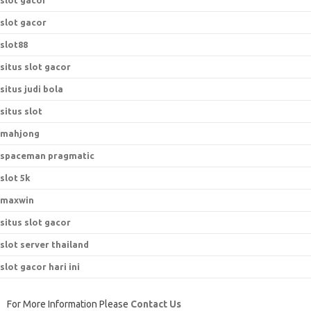
slot gacor
slot gacor
slot88
situs slot gacor
situs judi bola
situs slot
mahjong
spaceman pragmatic
slot 5k
maxwin
situs slot gacor
slot server thailand
slot gacor hari ini
For More Information Please
Contact Us