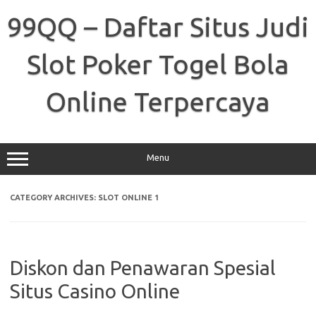
Skip
to
99QQ – Daftar Situs Judi
content
Slot Poker Togel Bola
Online Terpercaya
Menu
CATEGORY ARCHIVES:
SLOT ONLINE 1
Diskon dan Penawaran Spesial
Situs Casino Online