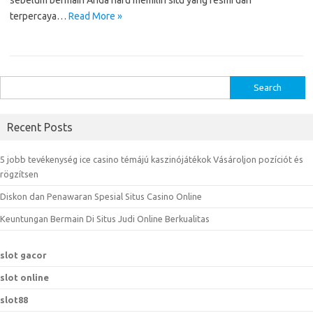
sebelum bermain Anda haru memilih situ yang resmi dan
terpercaya…
Read More »
S
e
a
Recent Posts
r
c
5 jobb tevékenység ice casino témájú kaszinójátékok Vásároljon pozíciót és
h
rögzítsen
f
Diskon dan Penawaran Spesial Situs Casino Online
o
r
Keuntungan Bermain Di Situs Judi Online Berkualitas
:
slot gacor
slot online
slot88