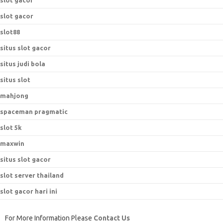
slot gacor
slot gacor
slot88
situs slot gacor
situs judi bola
situs slot
mahjong
spaceman pragmatic
slot 5k
maxwin
situs slot gacor
slot server thailand
slot gacor hari ini
For More Information Please
Contact Us