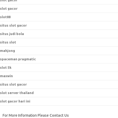
slot gacor
slot gacor
slot88
situs slot gacor
situs judi bola
situs slot
mahjong
spaceman pragmatic
slot 5k
maxwin
situs slot gacor
slot server thailand
slot gacor hari ini
For More Information Please
Contact Us