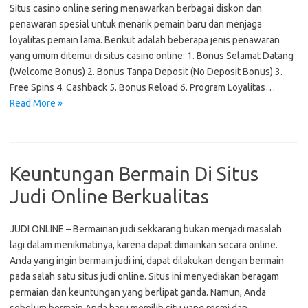
Situs casino online sering menawarkan berbagai diskon dan
penawaran spesial untuk menarik pemain baru dan menjaga
loyalitas pemain lama. Berikut adalah beberapa jenis penawaran
yang umum ditemui di situs casino online: 1. Bonus Selamat Datang
(Welcome Bonus) 2. Bonus Tanpa Deposit (No Deposit Bonus) 3.
Free Spins 4. Cashback 5. Bonus Reload 6. Program Loyalitas…
Read More »
Keuntungan Bermain Di Situs
Judi Online Berkualitas
JUDI ONLINE – Bermainan judi sekkarang bukan menjadi masalah
lagi dalam menikmatinya, karena dapat dimainkan secara online.
Anda yang ingin bermain judi ini, dapat dilakukan dengan bermain
pada salah satu situs judi online. Situs ini menyediakan beragam
permaian dan keuntungan yang berlipat ganda. Namun, Anda