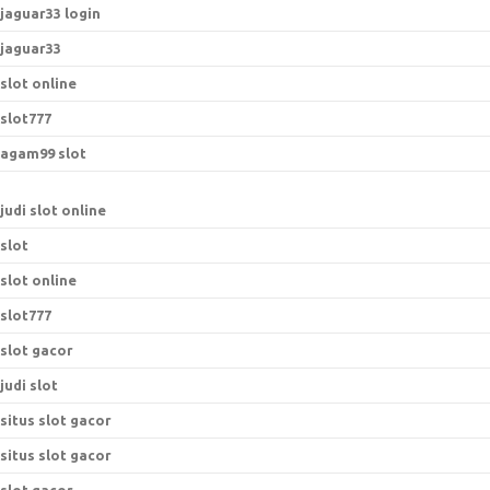
jaguar33 login
jaguar33
slot online
slot777
agam99 slot
judi slot online
slot
slot online
slot777
slot gacor
judi slot
situs slot gacor
situs slot gacor