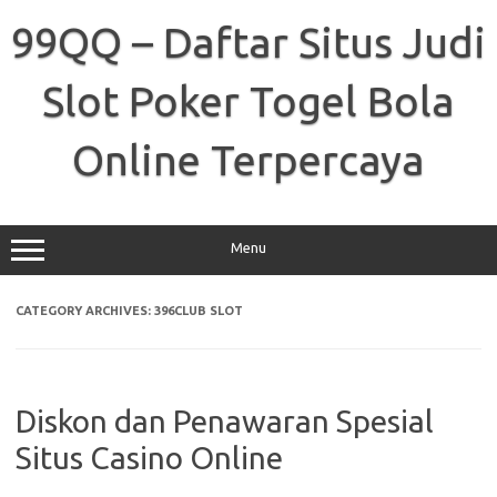
Skip
to
99QQ – Daftar Situs Judi
content
Slot Poker Togel Bola
Online Terpercaya
Menu
CATEGORY ARCHIVES:
396CLUB SLOT
Diskon dan Penawaran Spesial
Situs Casino Online