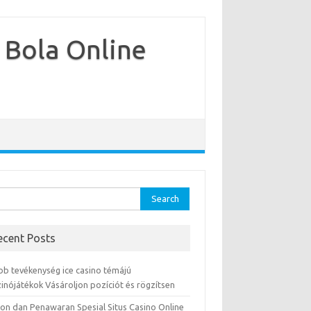
 Bola Online
rch
ecent Posts
obb tevékenység ice casino témájú
inójátékok Vásároljon pozíciót és rögzítsen
kon dan Penawaran Spesial Situs Casino Online