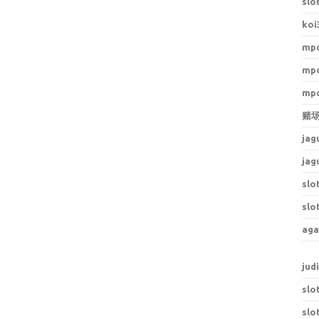
slo
koi
mpo
mp
mpo
赌
jag
jag
slo
slo
aga
jud
slo
slo