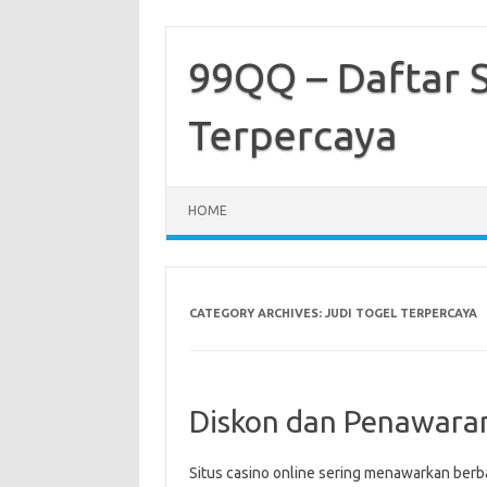
Skip
to
content
99QQ – Daftar S
Terpercaya
HOME
CATEGORY ARCHIVES:
JUDI TOGEL TERPERCAYA
Diskon dan Penawaran 
Situs casino online sering menawarkan berb