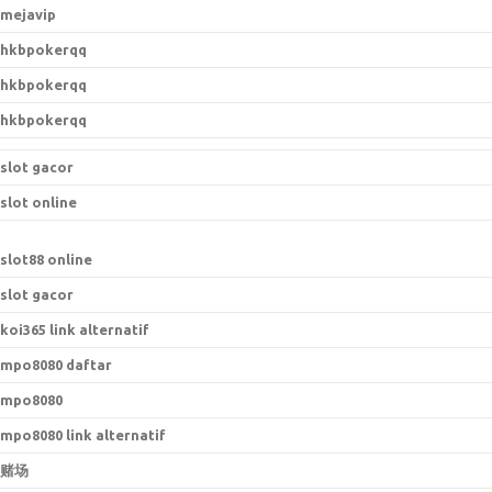
mejavip
hkbpokerqq
hkbpokerqq
hkbpokerqq
slot gacor
slot online
slot88 online
slot gacor
koi365 link alternatif
mpo8080 daftar
mpo8080
mpo8080 link alternatif
赌场