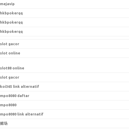
mejavip
hkbpokerqq
hkbpokerqq
hkbpokerqq
slot gacor
slot online
slot88 online
slot gacor
koi365 link alternatif
mpo8080 daftar
mpo8080
mpo8080 link alternatif
赌场