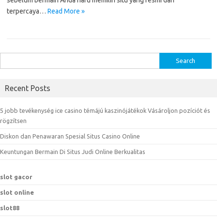
sebelum bermain Anda haru memilih situ yang resmi dan
terpercaya…
Read More »
S
e
a
Recent Posts
r
c
5 jobb tevékenység ice casino témájú kaszinójátékok Vásároljon pozíciót és
h
rögzítsen
f
Diskon dan Penawaran Spesial Situs Casino Online
o
r
Keuntungan Bermain Di Situs Judi Online Berkualitas
:
slot gacor
slot online
slot88