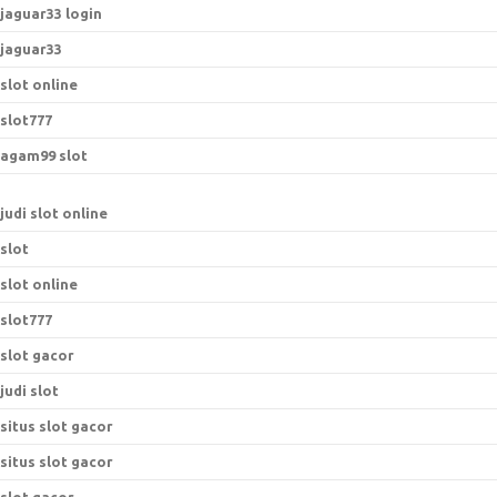
jaguar33 login
jaguar33
slot online
slot777
agam99 slot
judi slot online
slot
slot online
slot777
slot gacor
judi slot
situs slot gacor
situs slot gacor