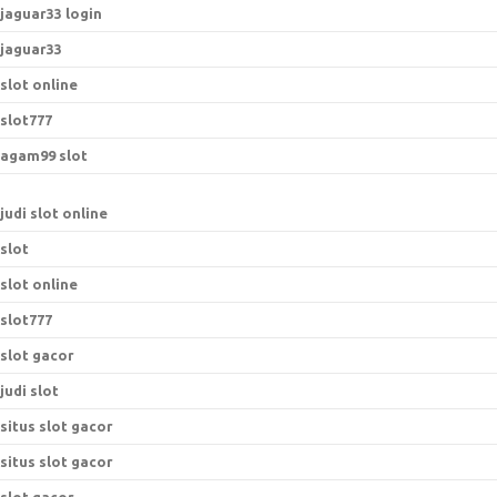
jaguar33 login
jaguar33
slot online
slot777
agam99 slot
judi slot online
slot
slot online
slot777
slot gacor
judi slot
situs slot gacor
situs slot gacor