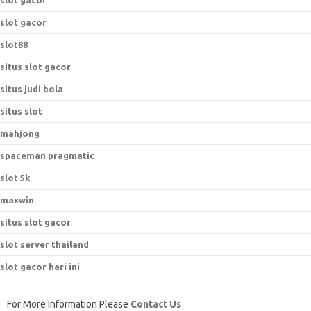
slot gacor
slot gacor
slot88
situs slot gacor
situs judi bola
situs slot
mahjong
spaceman pragmatic
slot 5k
maxwin
situs slot gacor
slot server thailand
slot gacor hari ini
For More Information Please
Contact Us