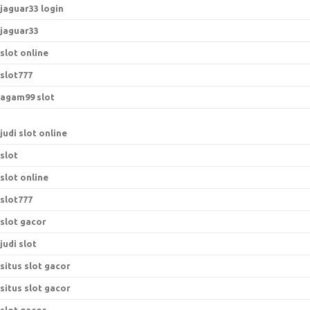
jaguar33 login
jaguar33
slot online
slot777
agam99 slot
judi slot online
slot
slot online
slot777
slot gacor
judi slot
situs slot gacor
situs slot gacor