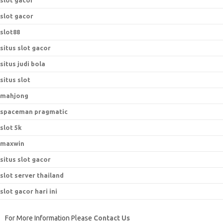
slot gacor
slot gacor
slot88
situs slot gacor
situs judi bola
situs slot
mahjong
spaceman pragmatic
slot 5k
maxwin
situs slot gacor
slot server thailand
slot gacor hari ini
For More Information Please
Contact Us