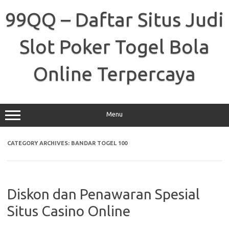
Skip
to
99QQ – Daftar Situs Judi
content
Slot Poker Togel Bola
Online Terpercaya
Menu
CATEGORY ARCHIVES:
BANDAR TOGEL 100
Diskon dan Penawaran Spesial
Situs Casino Online