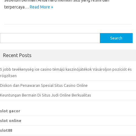
sebelum bermain Anda haru memilih situ yang resmi dan
terpercaya…
Read More »
S
e
a
Recent Posts
r
c
5 jobb tevékenység ice casino témájú kaszinójátékok Vásároljon pozíciót és
h
rögzítsen
f
Diskon dan Penawaran Spesial Situs Casino Online
o
r
Keuntungan Bermain Di Situs Judi Online Berkualitas
:
slot gacor
slot online
slot88