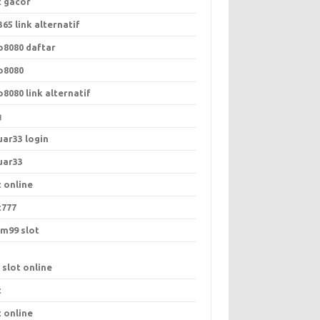
t gacor
365 link alternatif
8080 daftar
o8080
8080 link alternatif
场
uar33 login
uar33
t online
t777
m99 slot
i slot online
t
t online