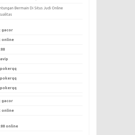
ntungan Bermain Di Situs Judi Online
ualitas
t gacor
t online
t88
avip
bpokerqq
bpokerqq
bpokerqq
t gacor
t online
t88 online