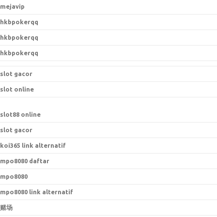
mejavip
hkbpokerqq
hkbpokerqq
hkbpokerqq
slot gacor
slot online
slot88 online
slot gacor
koi365 link alternatif
mpo8080 daftar
mpo8080
mpo8080 link alternatif
赌场