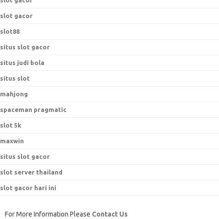
slot gacor
slot gacor
slot88
situs slot gacor
situs judi bola
situs slot
mahjong
spaceman pragmatic
slot 5k
maxwin
situs slot gacor
slot server thailand
slot gacor hari ini
For More Information Please
Contact Us