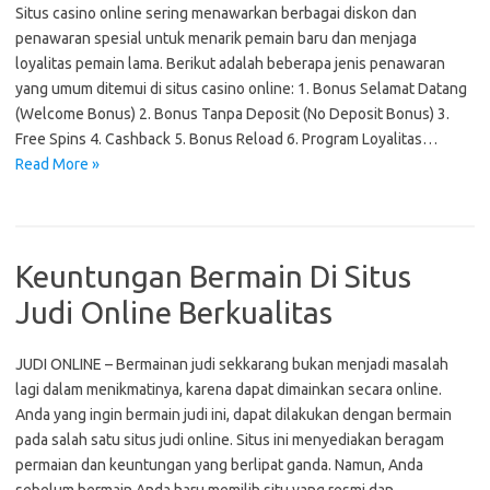
Situs casino online sering menawarkan berbagai diskon dan
penawaran spesial untuk menarik pemain baru dan menjaga
loyalitas pemain lama. Berikut adalah beberapa jenis penawaran
yang umum ditemui di situs casino online: 1. Bonus Selamat Datang
(Welcome Bonus) 2. Bonus Tanpa Deposit (No Deposit Bonus) 3.
Free Spins 4. Cashback 5. Bonus Reload 6. Program Loyalitas…
Read More »
Keuntungan Bermain Di Situs
Judi Online Berkualitas
JUDI ONLINE – Bermainan judi sekkarang bukan menjadi masalah
lagi dalam menikmatinya, karena dapat dimainkan secara online.
Anda yang ingin bermain judi ini, dapat dilakukan dengan bermain
pada salah satu situs judi online. Situs ini menyediakan beragam
permaian dan keuntungan yang berlipat ganda. Namun, Anda