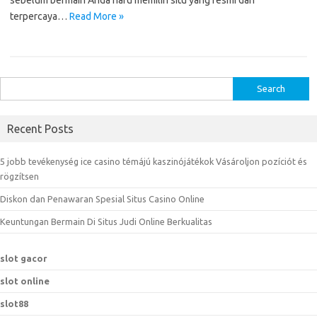
sebelum bermain Anda haru memilih situ yang resmi dan
terpercaya…
Read More »
S
e
a
Recent Posts
r
c
5 jobb tevékenység ice casino témájú kaszinójátékok Vásároljon pozíciót és
h
rögzítsen
f
Diskon dan Penawaran Spesial Situs Casino Online
o
r
Keuntungan Bermain Di Situs Judi Online Berkualitas
:
slot gacor
slot online
slot88