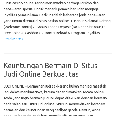
Situs casino online sering menawarkan berbagai diskon dan
penawaran spesial untuk menarik pemain baru dan menjaga
loyalitas pemain lama. Berikut adalah beberapa jenis penawaran
yang umum ditemui di situs casino online: 1. Bonus Selamat Datang
(Welcome Bonus) 2. Bonus Tanpa Deposit (No Deposit Bonus) 3.
Free Spins 4. Cashback 5. Bonus Reload 6. Program Loyalitas…
Read More »
Keuntungan Bermain Di Situs
Judi Online Berkualitas
JUDI ONLINE – Bermainan judi sekkarang bukan menjadi masalah
lagi dalam menikmatinya, karena dapat dimainkan secara online.
Anda yang ingin bermain judi ini, dapat dilakukan dengan bermain
pada salah satu situs judi online. Situs ini menyediakan beragam
permaian dan keuntungan yang berlipat ganda. Namun, Anda