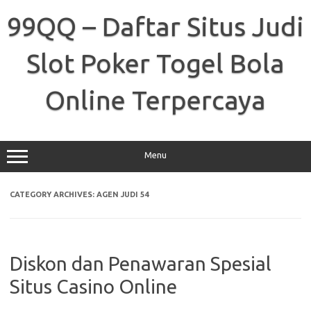
Skip
to
99QQ – Daftar Situs Judi
content
Slot Poker Togel Bola
Online Terpercaya
Menu
CATEGORY ARCHIVES:
AGEN JUDI 54
Diskon dan Penawaran Spesial
Situs Casino Online