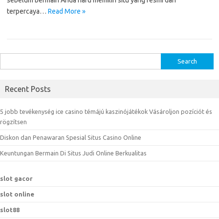
sebelum bermain Anda haru memilih situ yang resmi dan
terpercaya…
Read More »
S
e
a
Recent Posts
r
c
5 jobb tevékenység ice casino témájú kaszinójátékok Vásároljon pozíciót és
h
rögzítsen
f
Diskon dan Penawaran Spesial Situs Casino Online
o
r
Keuntungan Bermain Di Situs Judi Online Berkualitas
:
slot gacor
slot online
slot88