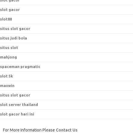
slot gacor
slot gacor
slot88
situs slot gacor
situs judi bola
situs slot
mahjong
spaceman pragmatic
slot 5k
maxwin
situs slot gacor
slot server thailand
slot gacor hari ini
For More Information Please
Contact Us