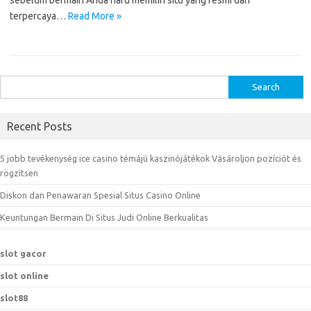
sebelum bermain Anda haru memilih situ yang resmi dan
terpercaya…
Read More »
S
e
a
Recent Posts
r
c
5 jobb tevékenység ice casino témájú kaszinójátékok Vásároljon pozíciót és
h
rögzítsen
f
Diskon dan Penawaran Spesial Situs Casino Online
o
r
Keuntungan Bermain Di Situs Judi Online Berkualitas
:
slot gacor
slot online
slot88