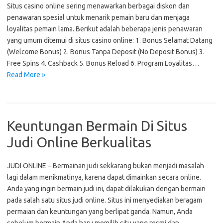
Situs casino online sering menawarkan berbagai diskon dan
penawaran spesial untuk menarik pemain baru dan menjaga
loyalitas pemain lama. Berikut adalah beberapa jenis penawaran
yang umum ditemui di situs casino online: 1. Bonus Selamat Datang
(Welcome Bonus) 2. Bonus Tanpa Deposit (No Deposit Bonus) 3.
Free Spins 4. Cashback 5. Bonus Reload 6. Program Loyalitas…
Read More »
Keuntungan Bermain Di Situs
Judi Online Berkualitas
JUDI ONLINE – Bermainan judi sekkarang bukan menjadi masalah
lagi dalam menikmatinya, karena dapat dimainkan secara online.
Anda yang ingin bermain judi ini, dapat dilakukan dengan bermain
pada salah satu situs judi online. Situs ini menyediakan beragam
permaian dan keuntungan yang berlipat ganda. Namun, Anda