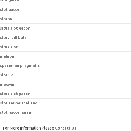
slot gacor
slot gacor
slot88
situs slot gacor
situs judi bola
situs slot
mahjong
spaceman pragmatic
slot 5k
maxwin
situs slot gacor
slot server thailand
slot gacor hari ini
For More Information Please
Contact Us