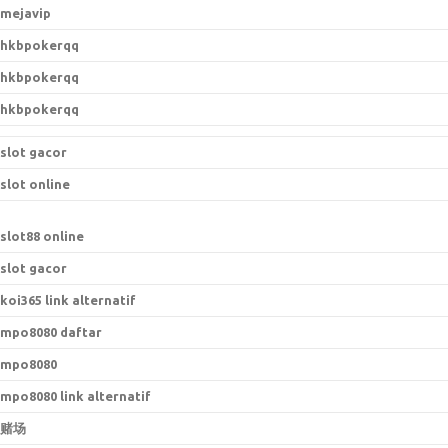
mejavip
hkbpokerqq
hkbpokerqq
hkbpokerqq
slot gacor
slot online
slot88 online
slot gacor
koi365 link alternatif
mpo8080 daftar
mpo8080
mpo8080 link alternatif
赌场