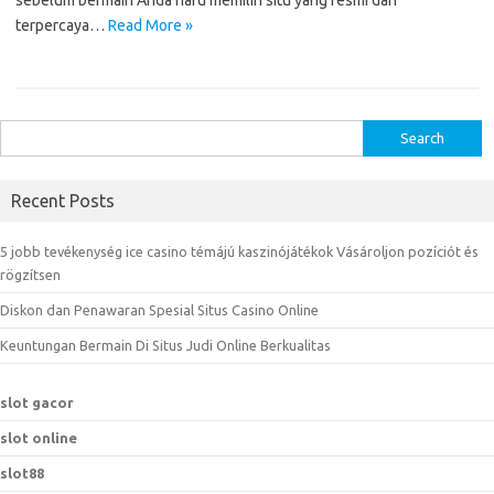
sebelum bermain Anda haru memilih situ yang resmi dan
terpercaya…
Read More »
S
e
a
Recent Posts
r
c
5 jobb tevékenység ice casino témájú kaszinójátékok Vásároljon pozíciót és
h
rögzítsen
f
Diskon dan Penawaran Spesial Situs Casino Online
o
r
Keuntungan Bermain Di Situs Judi Online Berkualitas
:
slot gacor
slot online
slot88