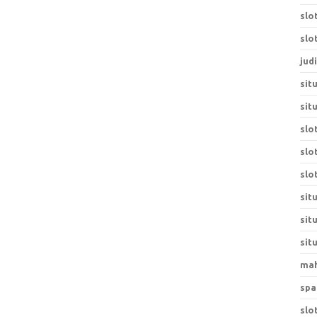
slo
slo
judi
sit
sit
slo
slo
slo
sit
sit
sit
ma
spa
slo