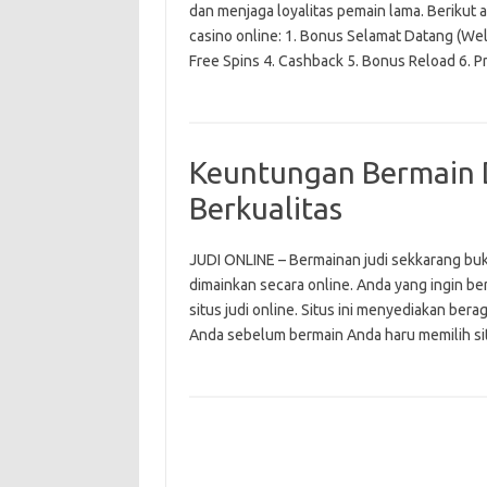
dan menjaga loyalitas pemain lama. Berikut 
casino online: 1. Bonus Selamat Datang (We
Free Spins 4. Cashback 5. Bonus Reload 6. 
Keuntungan Bermain D
Berkualitas
JUDI ONLINE – Bermainan judi sekkarang buk
dimainkan secara online. Anda yang ingin ber
situs judi online. Situs ini menyediakan be
Anda sebelum bermain Anda haru memilih si