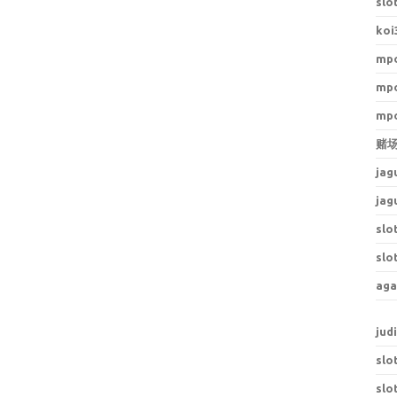
slo
koi
mpo
mp
mpo
赌
jag
jag
slo
slo
aga
jud
slo
slo