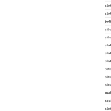
slo
slo
judi
sit
sit
slo
slo
slo
sit
sit
sit
ma
spa
slo