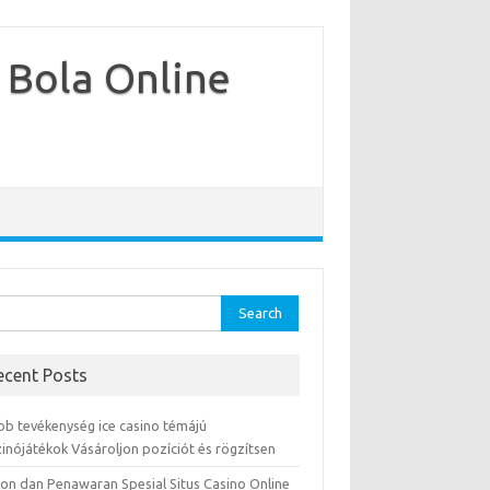
 Bola Online
rch
ecent Posts
obb tevékenység ice casino témájú
inójátékok Vásároljon pozíciót és rögzítsen
kon dan Penawaran Spesial Situs Casino Online