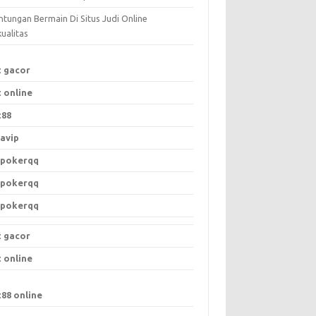
ntungan Bermain Di Situs Judi Online
ualitas
t gacor
t online
t88
avip
bpokerqq
bpokerqq
bpokerqq
t gacor
t online
t88 online