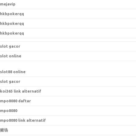
mejavip
hkbpokerqq
hkbpokerqq
hkbpokerqq
slot gacor
slot online
slot88 online
slot gacor
koi365 link alternatif
mpo8080 daftar
mpo8080
mpo8080 link alternatif
赌场