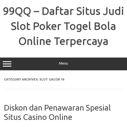
Skip
to
99QQ – Daftar Situs Judi
content
Slot Poker Togel Bola
Online Terpercaya
Menu
CATEGORY ARCHIVES:
SLOT GACOR 16
Diskon dan Penawaran Spesial
Situs Casino Online