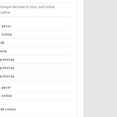
ntungan Bermain Di Situs Judi Online
ualitas
t gacor
t online
t88
avip
bpokerqq
bpokerqq
bpokerqq
t gacor
t online
t88 online