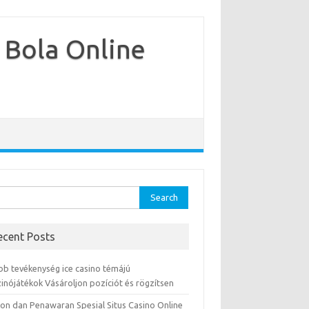
 Bola Online
rch
ecent Posts
obb tevékenység ice casino témájú
inójátékok Vásároljon pozíciót és rögzítsen
kon dan Penawaran Spesial Situs Casino Online