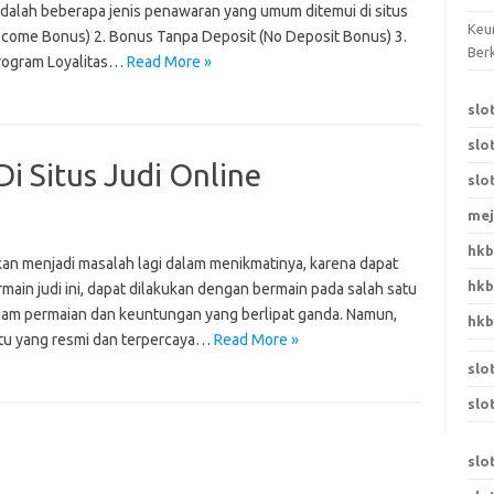
adalah beberapa jenis penawaran yang umum ditemui di situs
Keu
lcome Bonus) 2. Bonus Tanpa Deposit (No Deposit Bonus) 3.
Berk
Program Loyalitas…
Read More »
slo
slo
i Situs Judi Online
slo
mej
hk
an menjadi masalah lagi dalam menikmatinya, karena dapat
hk
main judi ini, dapat dilakukan dengan bermain pada salah satu
ragam permaian dan keuntungan yang berlipat ganda. Namun,
hk
tu yang resmi dan terpercaya…
Read More »
slo
slo
slo