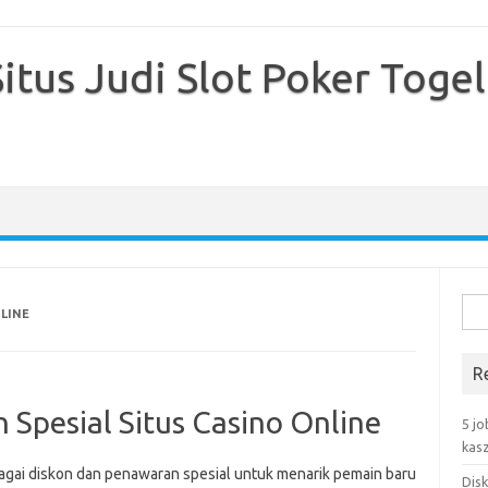
itus Judi Slot Poker Togel
Sea
LINE
for:
R
Spesial Situs Casino Online
5 j
kasz
agai diskon dan penawaran spesial untuk menarik pemain baru
Dis