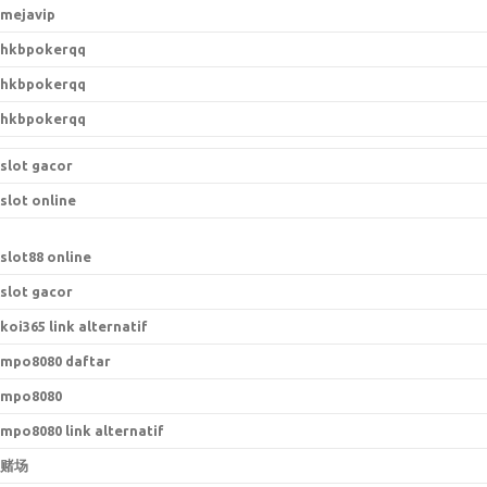
mejavip
hkbpokerqq
hkbpokerqq
hkbpokerqq
slot gacor
slot online
slot88 online
slot gacor
koi365 link alternatif
mpo8080 daftar
mpo8080
mpo8080 link alternatif
赌场