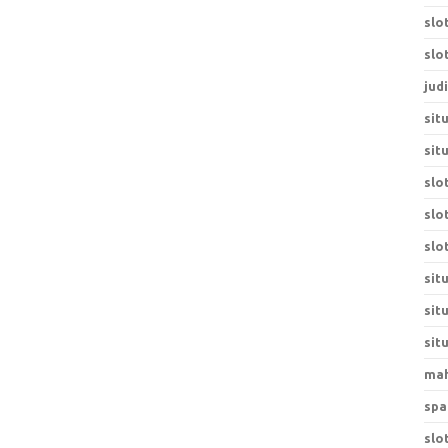
slo
slo
judi
sit
sit
slo
slo
slo
sit
sit
sit
ma
spa
slo