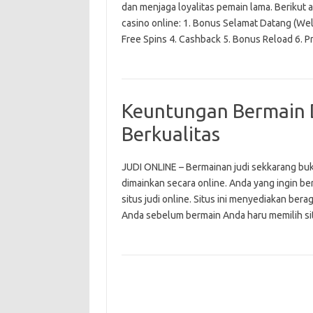
dan menjaga loyalitas pemain lama. Berikut 
casino online: 1. Bonus Selamat Datang (We
Free Spins 4. Cashback 5. Bonus Reload 6. 
Keuntungan Bermain D
Berkualitas
JUDI ONLINE – Bermainan judi sekkarang buk
dimainkan secara online. Anda yang ingin ber
situs judi online. Situs ini menyediakan be
Anda sebelum bermain Anda haru memilih si