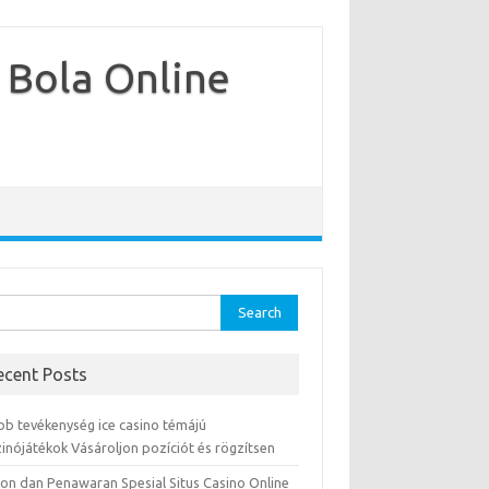
 Bola Online
rch
ecent Posts
obb tevékenység ice casino témájú
inójátékok Vásároljon pozíciót és rögzítsen
kon dan Penawaran Spesial Situs Casino Online