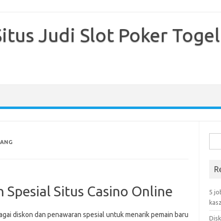
itus Judi Slot Poker Togel
Sea
UANG
for:
R
Spesial Situs Casino Online
5 j
kasz
agai diskon dan penawaran spesial untuk menarik pemain baru
Dis