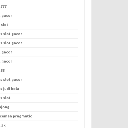
t777
t gacor
 slot
us slot gacor
us slot gacor
t gacor
t gacor
t88
us slot gacor
us judi bola
us slot
hjong
ceman pragmatic
t 5k