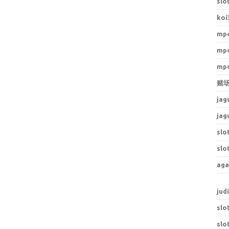
slo
koi
mpo
mp
mpo
赌
jag
jag
slo
slo
aga
jud
slo
slo