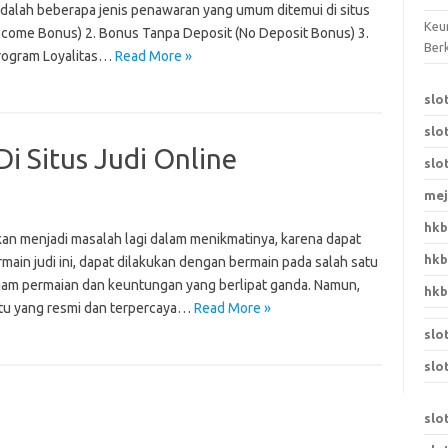
adalah beberapa jenis penawaran yang umum ditemui di situs
Keu
lcome Bonus) 2. Bonus Tanpa Deposit (No Deposit Bonus) 3.
Berk
Program Loyalitas…
Read More »
slo
slo
i Situs Judi Online
slo
mej
hk
an menjadi masalah lagi dalam menikmatinya, karena dapat
hk
main judi ini, dapat dilakukan dengan bermain pada salah satu
ragam permaian dan keuntungan yang berlipat ganda. Namun,
hk
tu yang resmi dan terpercaya…
Read More »
slo
slo
slo