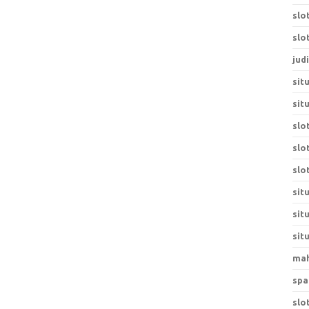
slo
slo
judi
sit
sit
slo
slo
slo
sit
sit
sit
ma
spa
slo