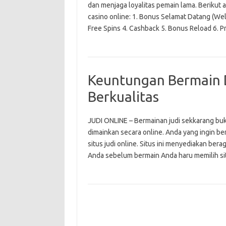
dan menjaga loyalitas pemain lama. Berikut 
casino online: 1. Bonus Selamat Datang (We
Free Spins 4. Cashback 5. Bonus Reload 6. 
Keuntungan Bermain D
Berkualitas
JUDI ONLINE – Bermainan judi sekkarang buk
dimainkan secara online. Anda yang ingin ber
situs judi online. Situs ini menyediakan be
Anda sebelum bermain Anda haru memilih si