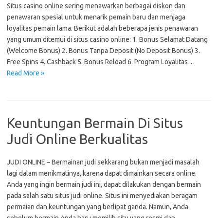
Situs casino online sering menawarkan berbagai diskon dan
penawaran spesial untuk menarik pemain baru dan menjaga
loyalitas pemain lama. Berikut adalah beberapa jenis penawaran
yang umum ditemui di situs casino online: 1. Bonus Selamat Datang
(Welcome Bonus) 2. Bonus Tanpa Deposit (No Deposit Bonus) 3.
Free Spins 4. Cashback 5. Bonus Reload 6. Program Loyalitas…
Read More »
Keuntungan Bermain Di Situs
Judi Online Berkualitas
JUDI ONLINE – Bermainan judi sekkarang bukan menjadi masalah
lagi dalam menikmatinya, karena dapat dimainkan secara online.
Anda yang ingin bermain judi ini, dapat dilakukan dengan bermain
pada salah satu situs judi online. Situs ini menyediakan beragam
permaian dan keuntungan yang berlipat ganda. Namun, Anda