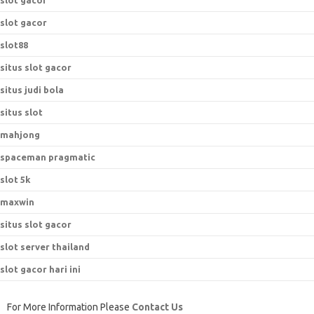
slot gacor
slot gacor
slot88
situs slot gacor
situs judi bola
situs slot
mahjong
spaceman pragmatic
slot 5k
maxwin
situs slot gacor
slot server thailand
slot gacor hari ini
For More Information Please
Contact Us