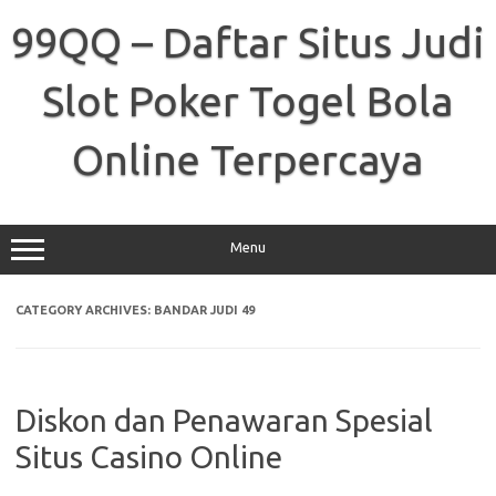
Skip
to
99QQ – Daftar Situs Judi
content
Slot Poker Togel Bola
Online Terpercaya
Menu
CATEGORY ARCHIVES:
BANDAR JUDI 49
Diskon dan Penawaran Spesial
Situs Casino Online