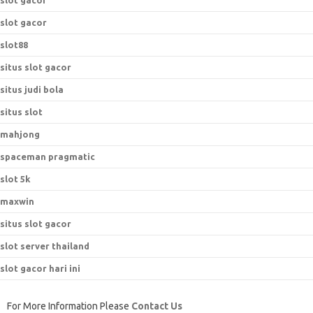
slot gacor
slot gacor
slot88
situs slot gacor
situs judi bola
situs slot
mahjong
spaceman pragmatic
slot 5k
maxwin
situs slot gacor
slot server thailand
slot gacor hari ini
For More Information Please
Contact Us