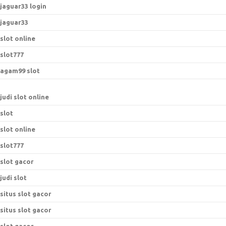
jaguar33 login
jaguar33
slot online
slot777
agam99 slot
judi slot online
slot
slot online
slot777
slot gacor
judi slot
situs slot gacor
situs slot gacor