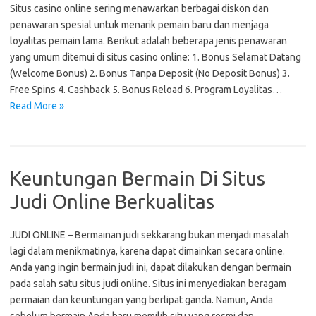
Situs casino online sering menawarkan berbagai diskon dan
penawaran spesial untuk menarik pemain baru dan menjaga
loyalitas pemain lama. Berikut adalah beberapa jenis penawaran
yang umum ditemui di situs casino online: 1. Bonus Selamat Datang
(Welcome Bonus) 2. Bonus Tanpa Deposit (No Deposit Bonus) 3.
Free Spins 4. Cashback 5. Bonus Reload 6. Program Loyalitas…
Read More »
Keuntungan Bermain Di Situs
Judi Online Berkualitas
JUDI ONLINE – Bermainan judi sekkarang bukan menjadi masalah
lagi dalam menikmatinya, karena dapat dimainkan secara online.
Anda yang ingin bermain judi ini, dapat dilakukan dengan bermain
pada salah satu situs judi online. Situs ini menyediakan beragam
permaian dan keuntungan yang berlipat ganda. Namun, Anda