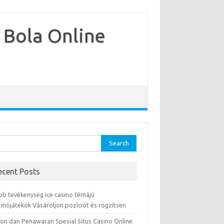
 Bola Online
rch
ecent Posts
obb tevékenység ice casino témájú
inójátékok Vásároljon pozíciót és rögzítsen
kon dan Penawaran Spesial Situs Casino Online