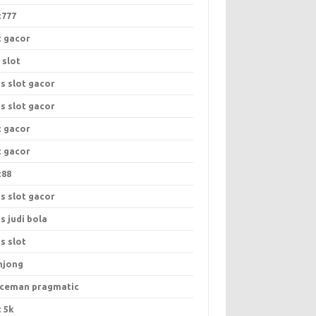
t777
t gacor
 slot
us slot gacor
us slot gacor
t gacor
t gacor
t88
us slot gacor
us judi bola
us slot
hjong
ceman pragmatic
t 5k