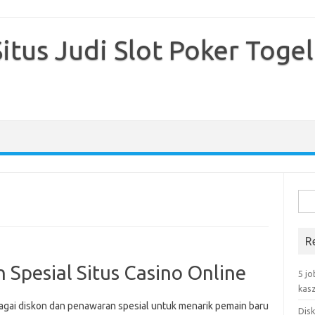
itus Judi Slot Poker Togel
Sea
for:
R
Spesial Situs Casino Online
5 j
kasz
agai diskon dan penawaran spesial untuk menarik pemain baru
Dis