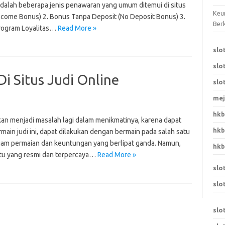
adalah beberapa jenis penawaran yang umum ditemui di situs
Keu
lcome Bonus) 2. Bonus Tanpa Deposit (No Deposit Bonus) 3.
Berk
Program Loyalitas…
Read More »
slo
slo
i Situs Judi Online
slo
mej
hk
an menjadi masalah lagi dalam menikmatinya, karena dapat
hk
main judi ini, dapat dilakukan dengan bermain pada salah satu
ragam permaian dan keuntungan yang berlipat ganda. Namun,
hk
tu yang resmi dan terpercaya…
Read More »
slo
slo
slo