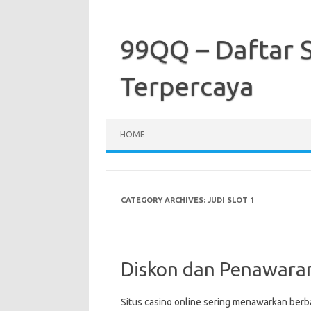
Skip
to
content
99QQ – Daftar S
Terpercaya
HOME
CATEGORY ARCHIVES:
JUDI SLOT 1
Diskon dan Penawaran 
Situs casino online sering menawarkan berb