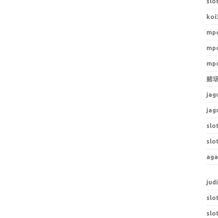
slo
koi
mpo
mp
mpo
赌
jag
jag
slo
slo
aga
jud
slo
slo