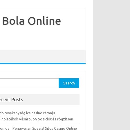
 Bola Online
rch
ecent Posts
obb tevékenység ice casino témájú
inójátékok Vásároljon pozíciót és rögzítsen
kon dan Penawaran Spesial Situs Casino Online