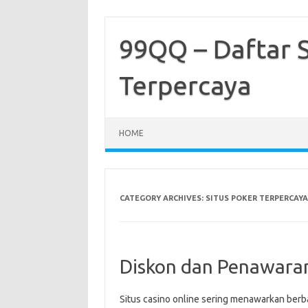
Skip
to
content
99QQ – Daftar S
Terpercaya
HOME
CATEGORY ARCHIVES:
SITUS POKER TERPERCAYA
Diskon dan Penawaran 
Situs casino online sering menawarkan berb