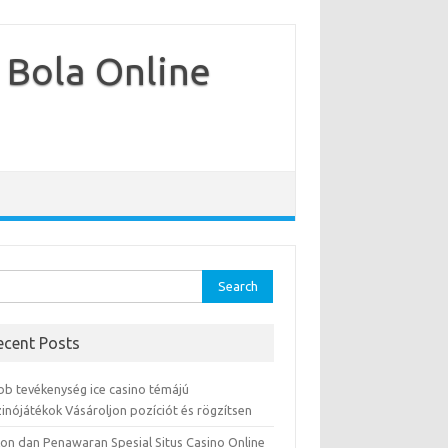
 Bola Online
rch
ecent Posts
obb tevékenység ice casino témájú
inójátékok Vásároljon pozíciót és rögzítsen
kon dan Penawaran Spesial Situs Casino Online