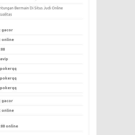
ntungan Bermain Di Situs Judi Online
ualitas
t gacor
t online
t88
avip
bpokerqq
bpokerqq
bpokerqq
t gacor
t online
t88 online