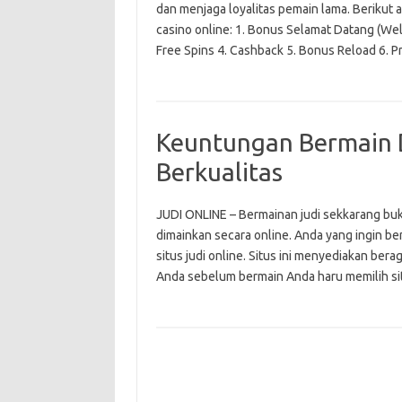
dan menjaga loyalitas pemain lama. Berikut 
casino online: 1. Bonus Selamat Datang (We
Free Spins 4. Cashback 5. Bonus Reload 6. 
Keuntungan Bermain D
Berkualitas
JUDI ONLINE – Bermainan judi sekkarang buk
dimainkan secara online. Anda yang ingin ber
situs judi online. Situs ini menyediakan be
Anda sebelum bermain Anda haru memilih si