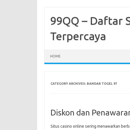
Skip
to
content
99QQ – Daftar S
Terpercaya
HOME
CATEGORY ARCHIVES:
BANDAR TOGEL 97
Diskon dan Penawaran 
Situs casino online sering menawarkan berb