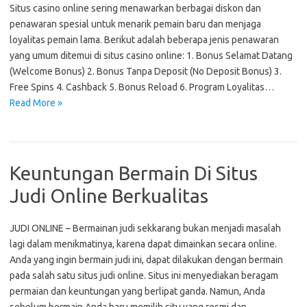
Situs casino online sering menawarkan berbagai diskon dan
penawaran spesial untuk menarik pemain baru dan menjaga
loyalitas pemain lama. Berikut adalah beberapa jenis penawaran
yang umum ditemui di situs casino online: 1. Bonus Selamat Datang
(Welcome Bonus) 2. Bonus Tanpa Deposit (No Deposit Bonus) 3.
Free Spins 4. Cashback 5. Bonus Reload 6. Program Loyalitas…
Read More »
Keuntungan Bermain Di Situs
Judi Online Berkualitas
JUDI ONLINE – Bermainan judi sekkarang bukan menjadi masalah
lagi dalam menikmatinya, karena dapat dimainkan secara online.
Anda yang ingin bermain judi ini, dapat dilakukan dengan bermain
pada salah satu situs judi online. Situs ini menyediakan beragam
permaian dan keuntungan yang berlipat ganda. Namun, Anda