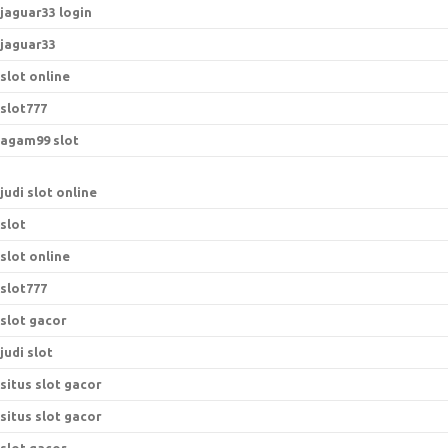
jaguar33 login
jaguar33
slot online
slot777
agam99 slot
judi slot online
slot
slot online
slot777
slot gacor
judi slot
situs slot gacor
situs slot gacor