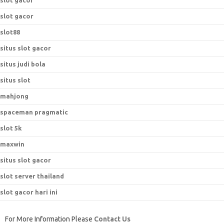
slot gacor
slot gacor
slot88
situs slot gacor
situs judi bola
situs slot
mahjong
spaceman pragmatic
slot 5k
maxwin
situs slot gacor
slot server thailand
slot gacor hari ini
For More Information Please
Contact Us