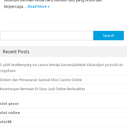
sebelum bermain Anda haru memilih situ yang resmi dan
terpercaya…
Read More »
S
e
a
Recent Posts
r
c
5 jobb tevékenység ice casino témájú kaszinójátékok Vásároljon pozíciót és
h
rögzítsen
f
Diskon dan Penawaran Spesial Situs Casino Online
o
r
Keuntungan Bermain Di Situs Judi Online Berkualitas
:
slot gacor
slot online
slot88