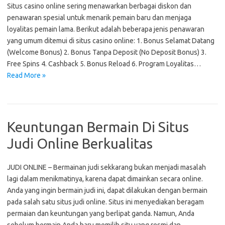
Situs casino online sering menawarkan berbagai diskon dan
penawaran spesial untuk menarik pemain baru dan menjaga
loyalitas pemain lama. Berikut adalah beberapa jenis penawaran
yang umum ditemui di situs casino online: 1. Bonus Selamat Datang
(Welcome Bonus) 2. Bonus Tanpa Deposit (No Deposit Bonus) 3.
Free Spins 4. Cashback 5. Bonus Reload 6. Program Loyalitas…
Read More »
Keuntungan Bermain Di Situs
Judi Online Berkualitas
JUDI ONLINE – Bermainan judi sekkarang bukan menjadi masalah
lagi dalam menikmatinya, karena dapat dimainkan secara online.
Anda yang ingin bermain judi ini, dapat dilakukan dengan bermain
pada salah satu situs judi online. Situs ini menyediakan beragam
permaian dan keuntungan yang berlipat ganda. Namun, Anda