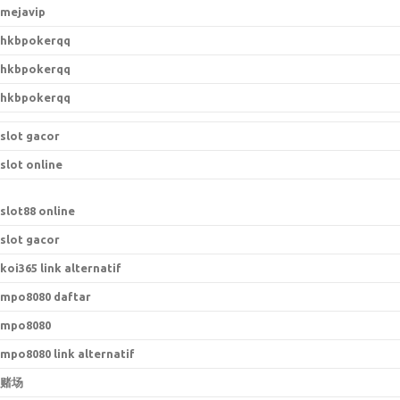
mejavip
hkbpokerqq
hkbpokerqq
hkbpokerqq
slot gacor
slot online
slot88 online
slot gacor
koi365 link alternatif
mpo8080 daftar
mpo8080
mpo8080 link alternatif
赌场