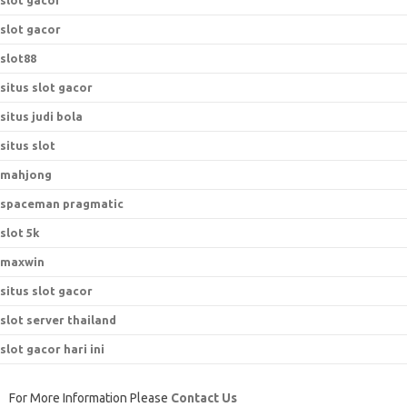
slot gacor
slot gacor
slot88
situs slot gacor
situs judi bola
situs slot
mahjong
spaceman pragmatic
slot 5k
maxwin
situs slot gacor
slot server thailand
slot gacor hari ini
For More Information Please
Contact Us