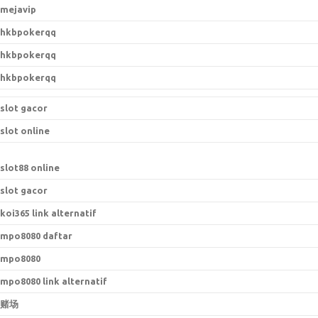
mejavip
hkbpokerqq
hkbpokerqq
hkbpokerqq
slot gacor
slot online
slot88 online
slot gacor
koi365 link alternatif
mpo8080 daftar
mpo8080
mpo8080 link alternatif
赌场