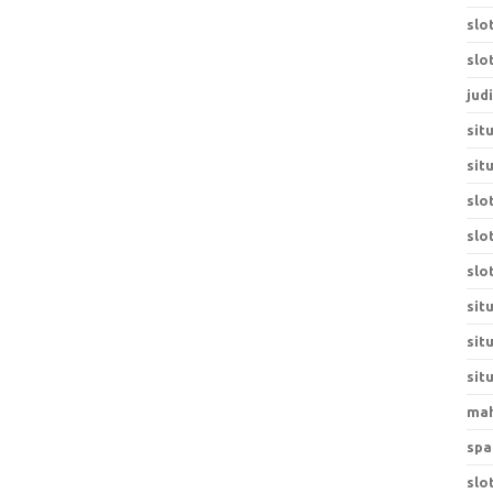
slo
slo
judi
sit
sit
slo
slo
slo
sit
sit
sit
ma
spa
slo