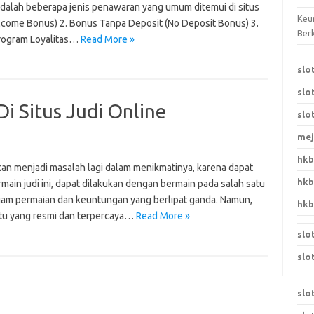
adalah beberapa jenis penawaran yang umum ditemui di situs
Keu
lcome Bonus) 2. Bonus Tanpa Deposit (No Deposit Bonus) 3.
Berk
Program Loyalitas…
Read More »
slo
slo
i Situs Judi Online
slo
mej
hk
an menjadi masalah lagi dalam menikmatinya, karena dapat
hk
main judi ini, dapat dilakukan dengan bermain pada salah satu
ragam permaian dan keuntungan yang berlipat ganda. Namun,
hk
tu yang resmi dan terpercaya…
Read More »
slo
slo
slo