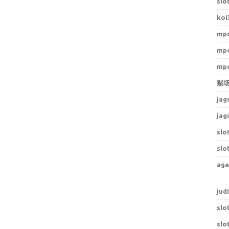
slo
koi
mpo
mp
mpo
赌
jag
jag
slo
slo
aga
jud
slo
slo