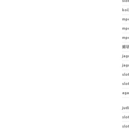
slo
koi
mpo
mp
mpo
赌
jag
jag
slo
slo
aga
jud
slo
slo