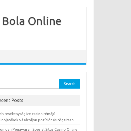
 Bola Online
rch
ecent Posts
obb tevékenység ice casino témájú
inójátékok Vásároljon pozíciót és rögzítsen
kon dan Penawaran Spesial Situs Casino Online