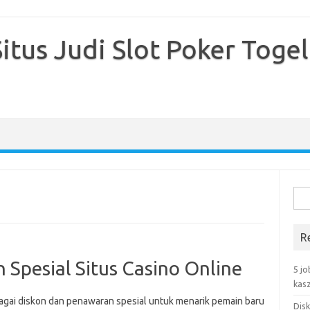
itus Judi Slot Poker Togel
Sea
for:
R
Spesial Situs Casino Online
5 j
kasz
agai diskon dan penawaran spesial untuk menarik pemain baru
Dis