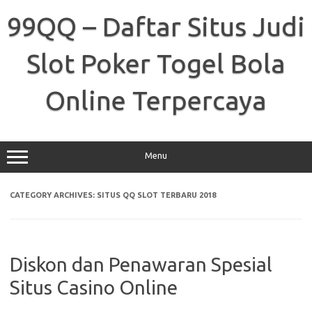
Skip
to
99QQ – Daftar Situs Judi
content
Slot Poker Togel Bola
Online Terpercaya
Menu
CATEGORY ARCHIVES:
SITUS QQ SLOT TERBARU 2018
Diskon dan Penawaran Spesial
Situs Casino Online