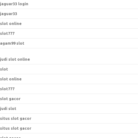
jaguar33 login
jaguar33
slot online
slot777
agam99 slot
judi slot online
slot
slot online
slot777
slot gacor
judi slot
situs slot gacor
situs slot gacor