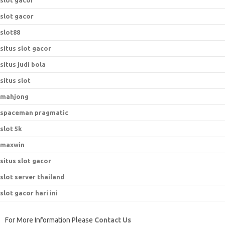
slot gacor
slot gacor
slot88
situs slot gacor
situs judi bola
situs slot
mahjong
spaceman pragmatic
slot 5k
maxwin
situs slot gacor
slot server thailand
slot gacor hari ini
For More Information Please
Contact Us