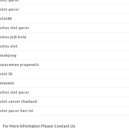
slot gacor
slot gacor
slot88
situs slot gacor
situs judi bola
situs slot
mahjong
spaceman pragmatic
slot 5k
maxwin
situs slot gacor
slot server thailand
slot gacor hari ini
For More Information Please
Contact Us