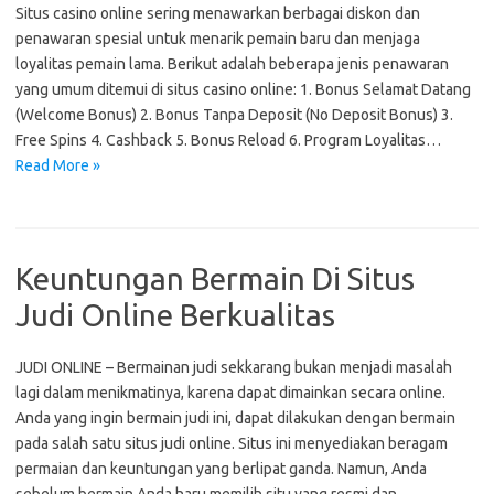
Situs casino online sering menawarkan berbagai diskon dan
penawaran spesial untuk menarik pemain baru dan menjaga
loyalitas pemain lama. Berikut adalah beberapa jenis penawaran
yang umum ditemui di situs casino online: 1. Bonus Selamat Datang
(Welcome Bonus) 2. Bonus Tanpa Deposit (No Deposit Bonus) 3.
Free Spins 4. Cashback 5. Bonus Reload 6. Program Loyalitas…
Read More »
Keuntungan Bermain Di Situs
Judi Online Berkualitas
JUDI ONLINE – Bermainan judi sekkarang bukan menjadi masalah
lagi dalam menikmatinya, karena dapat dimainkan secara online.
Anda yang ingin bermain judi ini, dapat dilakukan dengan bermain
pada salah satu situs judi online. Situs ini menyediakan beragam
permaian dan keuntungan yang berlipat ganda. Namun, Anda