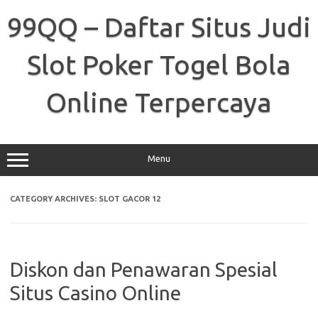
Skip
to
99QQ – Daftar Situs Judi
content
Slot Poker Togel Bola
Online Terpercaya
Menu
CATEGORY ARCHIVES:
SLOT GACOR 12
Diskon dan Penawaran Spesial
Situs Casino Online