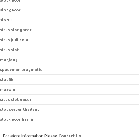
slot gacor
slot gacor
slot88
situs slot gacor
situs judi bola
situs slot
mahjong
spaceman pragmatic
slot 5k
maxwin
situs slot gacor
slot server thailand
slot gacor hari ini
For More Information Please
Contact Us