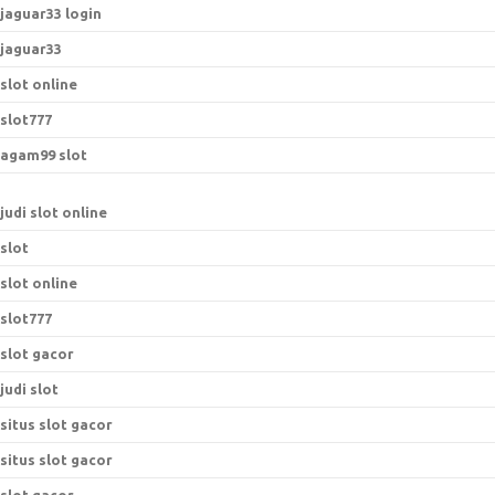
jaguar33 login
jaguar33
slot online
slot777
agam99 slot
judi slot online
slot
slot online
slot777
slot gacor
judi slot
situs slot gacor
situs slot gacor