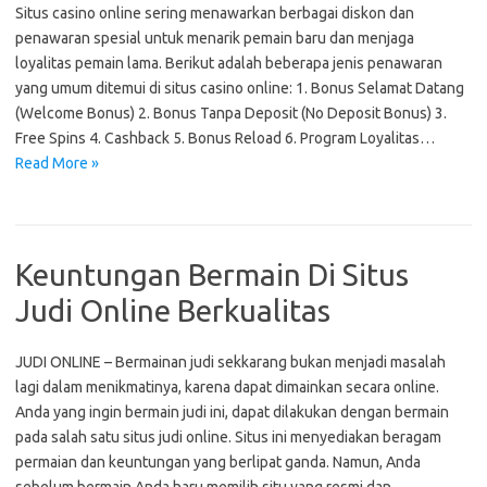
Situs casino online sering menawarkan berbagai diskon dan
penawaran spesial untuk menarik pemain baru dan menjaga
loyalitas pemain lama. Berikut adalah beberapa jenis penawaran
yang umum ditemui di situs casino online: 1. Bonus Selamat Datang
(Welcome Bonus) 2. Bonus Tanpa Deposit (No Deposit Bonus) 3.
Free Spins 4. Cashback 5. Bonus Reload 6. Program Loyalitas…
Read More »
Keuntungan Bermain Di Situs
Judi Online Berkualitas
JUDI ONLINE – Bermainan judi sekkarang bukan menjadi masalah
lagi dalam menikmatinya, karena dapat dimainkan secara online.
Anda yang ingin bermain judi ini, dapat dilakukan dengan bermain
pada salah satu situs judi online. Situs ini menyediakan beragam
permaian dan keuntungan yang berlipat ganda. Namun, Anda