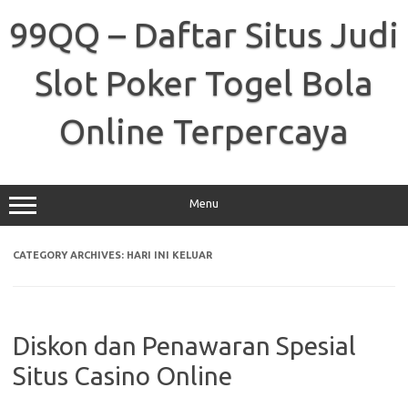
Skip
to
99QQ – Daftar Situs Judi
content
Slot Poker Togel Bola
Online Terpercaya
Menu
CATEGORY ARCHIVES:
HARI INI KELUAR
Diskon dan Penawaran Spesial
Situs Casino Online