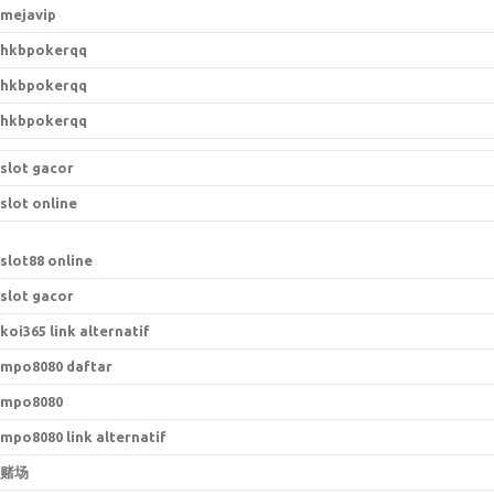
mejavip
hkbpokerqq
hkbpokerqq
hkbpokerqq
slot gacor
slot online
slot88 online
slot gacor
koi365 link alternatif
mpo8080 daftar
mpo8080
mpo8080 link alternatif
赌场