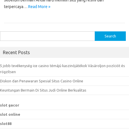
sebelum bermain Anda haru memilih situ yang resmi dan
terpercaya…
Read More »
S
e
a
Recent Posts
r
c
5 jobb tevékenység ice casino témájú kaszinójátékok Vásároljon pozíciót és
h
rögzítsen
f
Diskon dan Penawaran Spesial Situs Casino Online
o
r
Keuntungan Bermain Di Situs Judi Online Berkualitas
:
slot gacor
slot online
slot88