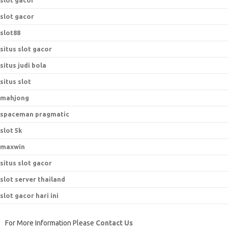
slot gacor
slot gacor
slot88
situs slot gacor
situs judi bola
situs slot
mahjong
spaceman pragmatic
slot 5k
maxwin
situs slot gacor
slot server thailand
slot gacor hari ini
For More Information Please
Contact Us