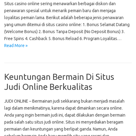
Situs casino online sering menawarkan berbagai diskon dan
penawaran spesial untuk menarik pemain baru dan menjaga
loyalitas pemain lama. Berikut adalah beberapa jenis penawaran
yang umum ditemui di situs casino online: 1. Bonus Selamat Datang
(Welcome Bonus) 2. Bonus Tanpa Deposit (No Deposit Bonus) 3.
Free Spins 4. Cashback 5. Bonus Reload 6. Program Loyalitas…
Read More »
Keuntungan Bermain Di Situs
Judi Online Berkualitas
JUDI ONLINE – Bermainan judi sekkarang bukan menjadi masalah
lagi dalam menikmatinya, karena dapat dimainkan secara online.
Anda yang ingin bermain judi ini, dapat dilakukan dengan bermain
pada salah satu situs judi online. Situs ini menyediakan beragam
permaian dan keuntungan yang berlipat ganda. Namun, Anda