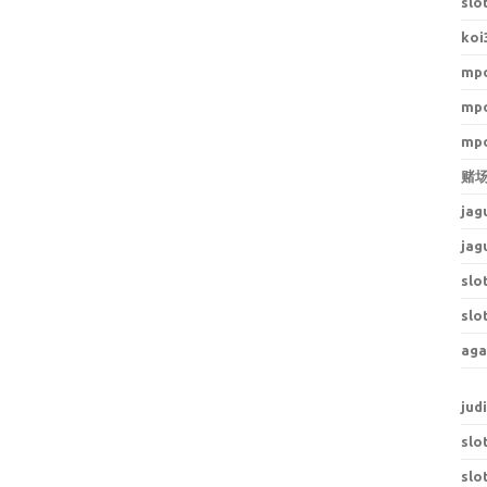
slo
koi
mpo
mp
mpo
赌
jag
jag
slo
slo
aga
jud
slo
slo