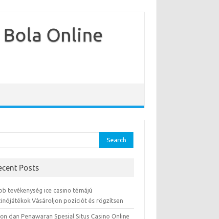
 Bola Online
rch
ecent Posts
obb tevékenység ice casino témájú
inójátékok Vásároljon pozíciót és rögzítsen
kon dan Penawaran Spesial Situs Casino Online