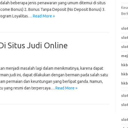
adalah beberapa jenis penawaran yang umum ditemui di situs
Keu
lcome Bonus) 2. Bonus Tanpa Deposit (No Deposit Bonus) 3.
Berk
Program Loyalitas…
Read More »
slo
slo
i Situs Judi Online
slo
mej
hk
an menjadi masalah lagi dalam menikmatinya, karena dapat
hk
main judi ini, dapat dilakukan dengan bermain pada salah satu
ragam permaian dan keuntungan yang berlipat ganda. Namun,
hk
tu yang resmi dan terpercaya…
Read More »
slo
slo
slo