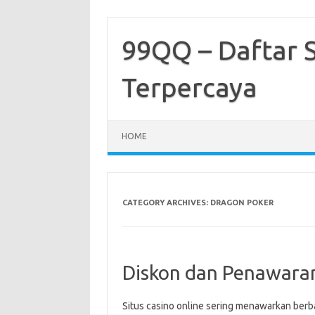
Skip
to
content
99QQ – Daftar S
Terpercaya
HOME
CATEGORY ARCHIVES:
DRAGON POKER
Diskon dan Penawaran 
Situs casino online sering menawarkan berb