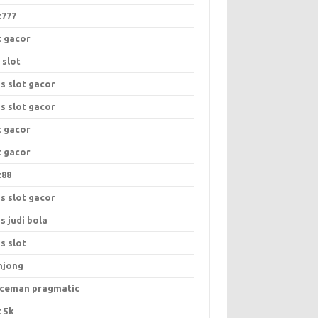
t777
t gacor
 slot
us slot gacor
us slot gacor
t gacor
t gacor
t88
us slot gacor
us judi bola
us slot
hjong
ceman pragmatic
t 5k