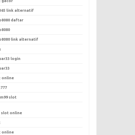
t gacor
365 link alternatif
8080 daftar
o8080
8080 link alternatif
场
uar33 login
uar33
t online
t777
m99 slot
i slot online
t
t online