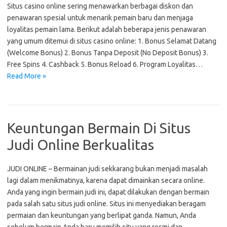
Situs casino online sering menawarkan berbagai diskon dan
penawaran spesial untuk menarik pemain baru dan menjaga
loyalitas pemain lama. Berikut adalah beberapa jenis penawaran
yang umum ditemui di situs casino online: 1. Bonus Selamat Datang
(Welcome Bonus) 2. Bonus Tanpa Deposit (No Deposit Bonus) 3.
Free Spins 4. Cashback 5. Bonus Reload 6. Program Loyalitas…
Read More »
Keuntungan Bermain Di Situs
Judi Online Berkualitas
JUDI ONLINE – Bermainan judi sekkarang bukan menjadi masalah
lagi dalam menikmatinya, karena dapat dimainkan secara online.
Anda yang ingin bermain judi ini, dapat dilakukan dengan bermain
pada salah satu situs judi online. Situs ini menyediakan beragam
permaian dan keuntungan yang berlipat ganda. Namun, Anda