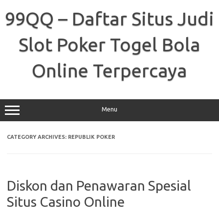
Skip
to
99QQ – Daftar Situs Judi
content
Slot Poker Togel Bola
Online Terpercaya
Menu
CATEGORY ARCHIVES:
REPUBLIK POKER
Diskon dan Penawaran Spesial
Situs Casino Online