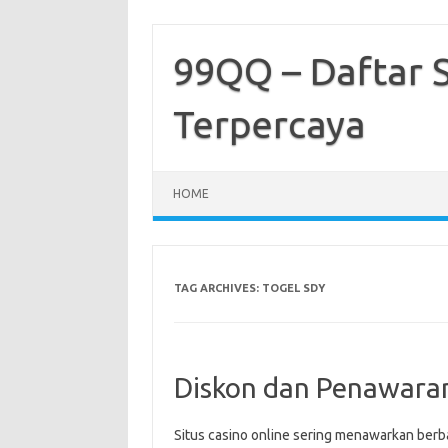
Skip
to
content
99QQ – Daftar S
Terpercaya
HOME
TAG ARCHIVES:
TOGEL SDY
Diskon dan Penawaran 
Situs casino online sering menawarkan berb