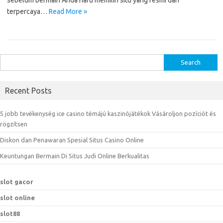
sebelum bermain Anda haru memilih situ yang resmi dan
terpercaya…
Read More »
S
e
a
Recent Posts
r
c
5 jobb tevékenység ice casino témájú kaszinójátékok Vásároljon pozíciót és
h
rögzítsen
f
Diskon dan Penawaran Spesial Situs Casino Online
o
r
Keuntungan Bermain Di Situs Judi Online Berkualitas
:
slot gacor
slot online
slot88