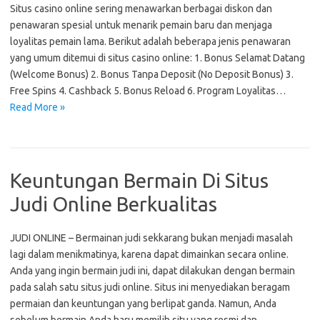
Situs casino online sering menawarkan berbagai diskon dan
penawaran spesial untuk menarik pemain baru dan menjaga
loyalitas pemain lama. Berikut adalah beberapa jenis penawaran
yang umum ditemui di situs casino online: 1. Bonus Selamat Datang
(Welcome Bonus) 2. Bonus Tanpa Deposit (No Deposit Bonus) 3.
Free Spins 4. Cashback 5. Bonus Reload 6. Program Loyalitas…
Read More »
Keuntungan Bermain Di Situs
Judi Online Berkualitas
JUDI ONLINE – Bermainan judi sekkarang bukan menjadi masalah
lagi dalam menikmatinya, karena dapat dimainkan secara online.
Anda yang ingin bermain judi ini, dapat dilakukan dengan bermain
pada salah satu situs judi online. Situs ini menyediakan beragam
permaian dan keuntungan yang berlipat ganda. Namun, Anda