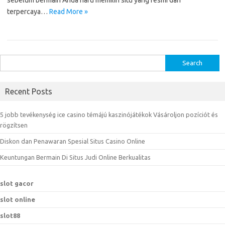
sebelum bermain Anda haru memilih situ yang resmi dan
terpercaya…
Read More »
S
e
a
Recent Posts
r
c
5 jobb tevékenység ice casino témájú kaszinójátékok Vásároljon pozíciót és
h
rögzítsen
f
Diskon dan Penawaran Spesial Situs Casino Online
o
r
Keuntungan Bermain Di Situs Judi Online Berkualitas
:
slot gacor
slot online
slot88