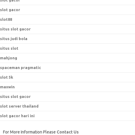
slot gacor
slot gacor
slot88
situs slot gacor
situs judi bola
situs slot
mahjong
spaceman pragmatic
slot 5k
maxwin
situs slot gacor
slot server thailand
slot gacor hari ini
For More Information Please
Contact Us