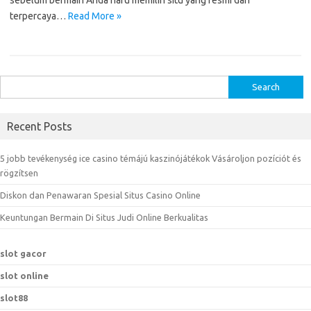
sebelum bermain Anda haru memilih situ yang resmi dan
terpercaya…
Read More »
S
e
a
Recent Posts
r
c
5 jobb tevékenység ice casino témájú kaszinójátékok Vásároljon pozíciót és
h
rögzítsen
f
Diskon dan Penawaran Spesial Situs Casino Online
o
r
Keuntungan Bermain Di Situs Judi Online Berkualitas
:
slot gacor
slot online
slot88