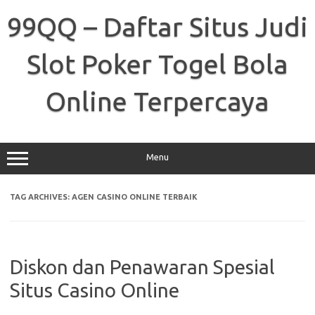
Skip
to
99QQ – Daftar Situs Judi
content
Slot Poker Togel Bola
Online Terpercaya
Menu
TAG ARCHIVES:
AGEN CASINO ONLINE TERBAIK
Diskon dan Penawaran Spesial
Situs Casino Online